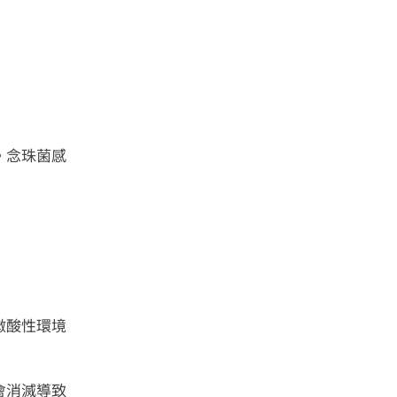
。念珠菌感
微酸性環境
會消滅導致