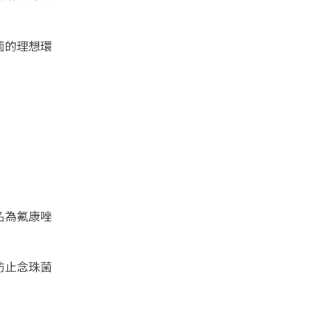
菌的理想環
名為氟康唑
防止念珠菌