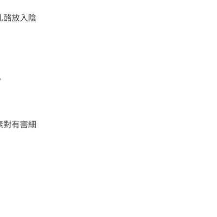
乳酪放入陰
。
素對有害細