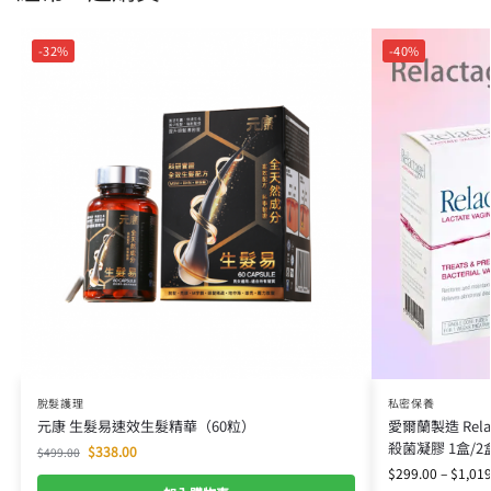
-32%
-40%
脫髮護理
私密保養
元康 生髮易速效生髮精華（60粒）
愛爾蘭製造 Relacta
殺菌凝膠 1盒/2
$
338.00
$
499.00
$
299.00
–
$
1,019