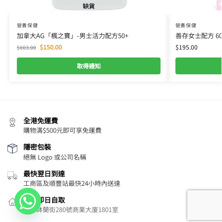
缺貨
營養保健
營養保健
加拿大AG「楓之寶」-男士活力配方50+
善存女士配方 6
$
150.00
$
195.00
$
603.00
取得通知
全港免運費
購物滿$500元即可享免運費
隱密包裝
絕無 Logo 或公司名稱
最快翌日到達
工商區及順豐站最快24小時內送達
旺角即日自取
旺角砵蘭街280號商業大廈1801室