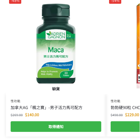
-48%
-54%
缺貨
性功能
性功能
加拿大AG「楓之寶」-男子活力馬可配方
勃勃硬90粒 CH
$
140.00
$
229.00
$
269.00
$
498.00
取得通知