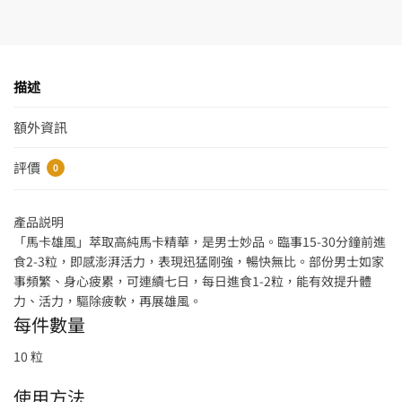
描述
額外資訊
評價
0
產品説明
「馬卡雄風」萃取高純馬卡精華，是男士妙品。臨事15-30分鐘前進
食2-3粒，即感澎湃活力，表現迅猛剛強，暢快無比。部份男士如家
事頻繁、身心疲累，可連續七日，每日進食1-2粒，能有效提升體
力、活力，驅除疲軟，再展雄風。
每件數量
10 粒
使用方法