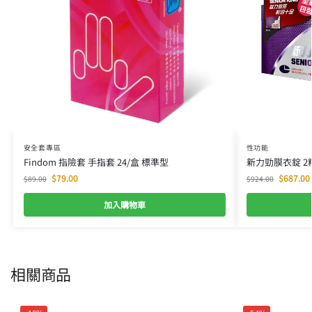
安全套專區
性功能
Findom 指險套 手指套 24/盒 標準型
新力勁膜衣錠 2粒裝
$
79.00
$
687.00
$
89.00
$
924.00
加入購物車
相關商品