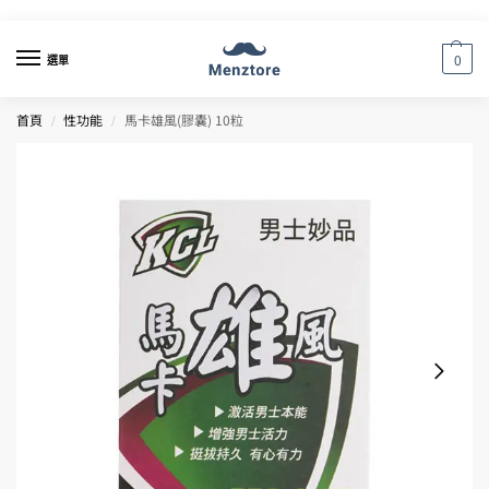
0
選單
首頁
性功能
馬卡雄風(膠囊) 10粒
/
/