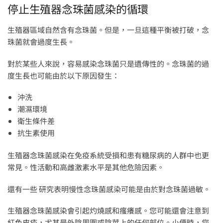
停止生殖器念珠菌感染的循環
生殖器區域自然含有念珠菌。但是，一旦這種平衡被打破，念
珠菌就會過度生長。
對於某些人來說，容易感染念珠菌只是遺傳性的。念珠菌的過
度生長也可能由於以下原因發生：
沖洗
潮濕環境
衛生條件差
抗生素使用
生殖器念珠菌感染在免疫系統受損和患有糖尿病的人群中也更
常見。性活動和高雌激素水平是其他危險因素。
還有一些 研究表明慢性念珠菌感染可能是由於對念珠菌過敏。
生殖器念珠菌感染會引起灼燒感和瘙癢感。您可能還會注意到
紅色皮疹，尤其是外陰周圍或陰莖上的任何部位。小便時，您