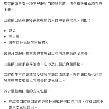
您可能還會有一種不舒服的口腔飽脹感。這會導致進食和吞嚥
困難。
口腔鵝口瘡在免疫系統較弱的人群中更為常見，例如：
嬰兒
老人家
患有自身免疫性疾病的人
戴假牙或服用抗生素也會導致口腔內念珠菌過度生長。
口腔鵝口瘡很容易治療。它涉及口服抗真菌藥物。
口腔衛生不佳會導致反復發生鵝口瘡感染。慢性鵝口瘡也可能
發生在需要繼續母乳喂養的嬰兒身上。
減少慢性鵝口瘡的方法包括：
在感染口腔鵝口瘡後更換牙刷或任何口腔用具，這樣您就不
會再次感染自己。