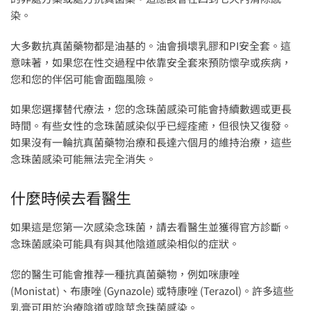
染。
大多數抗真菌藥物都是油基的。油會損壞乳膠和PI安全套。這
意味著，如果您在性交過程中依靠安全套來預防懷孕或疾病，
您和您的伴侶可能會面臨風險。
如果您選擇替代療法，您的念珠菌感染可能會持續數週或更長
時間。有些女性的念珠菌感染似乎已經痊癒，但很快又復發。
如果沒有一輪抗真菌藥物治療和長達六個月的維持治療，這些
念珠菌感染可能無法完全消失。
什麼時候去看醫生
如果這是您第一次感染念珠菌，請去看醫生並獲得官方診斷。
念珠菌感染可能具有與其他陰道感染相似的症狀。
您的醫生可能會推荐一種抗真菌藥物，例如咪康唑
(Monistat)、布康唑 (Gynazole) 或特康唑 (Terazol)。許多這些
乳膏可用於治療陰道或陰莖念珠菌感染。