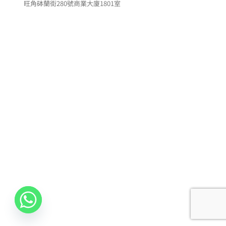
旺角砵蘭街280號商業大廈1801室