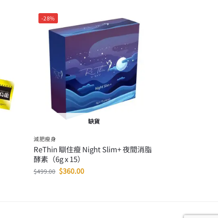
-28%
缺貨
減肥瘦身
ReThin 瞓住瘦 Night Slim+ 夜間消脂
酵素（6g x 15）
$
360.00
$
499.00