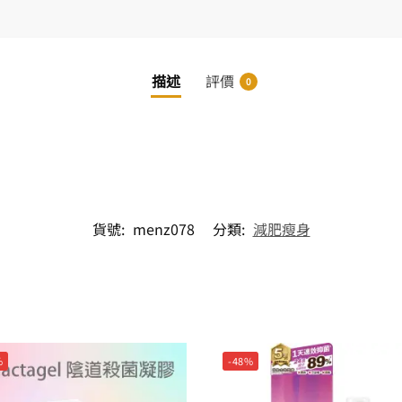
描述
評價
0
貨號:
menz078
分類:
減肥瘦身
%
-48%