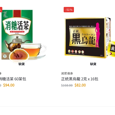
%
-51%
缺貨
缺貨
身
減肥瘦身
消糖活茶 60茶包
正統黑烏龍 2克 x 16包
$
94.00
$
82.00
0
$
168.00