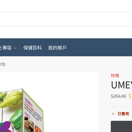
搜
士專區
保健百科
我的帳戶
2包
特價
UME
$
$
256.00
已售完