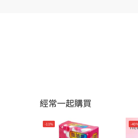
經常一起購買
-11%
-40