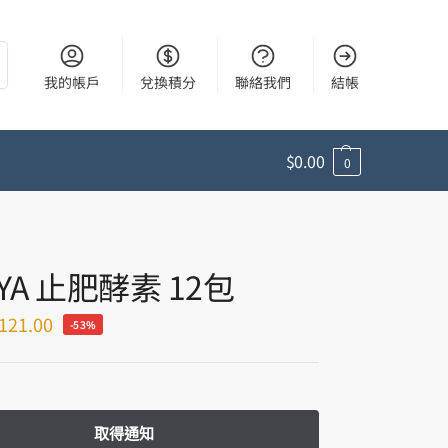
尋
我的帳戶
兌換積分
聯絡我們
結帳
$
0.00
0
YA 止肥酵素 12包
121.00
-53%