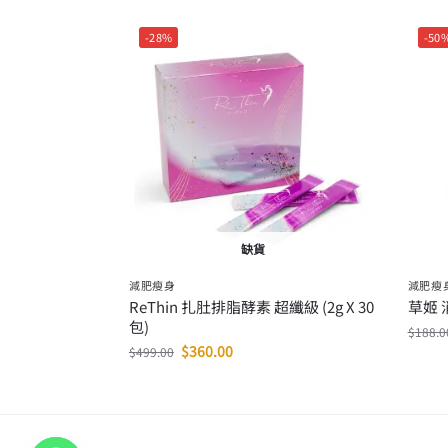
-28%
-50
缺貨
減肥瘦身
減肥瘦
ReThin 扎肚排脂酵素 超纖級 (2g X 30
草姬 
包)
$
188.0
$
360.00
$
499.00