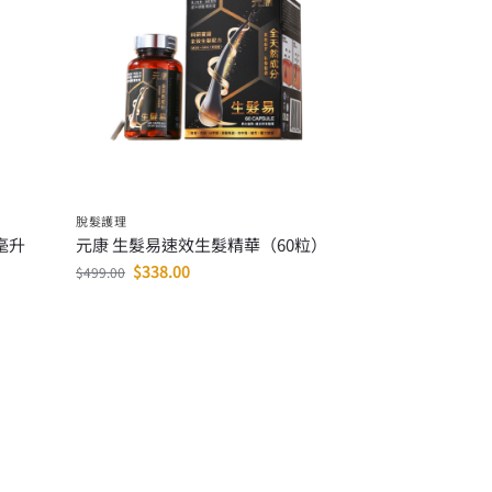
脫髮護理
0毫升
元康 生髮易速效生髮精華（60粒）
$
338.00
$
499.00