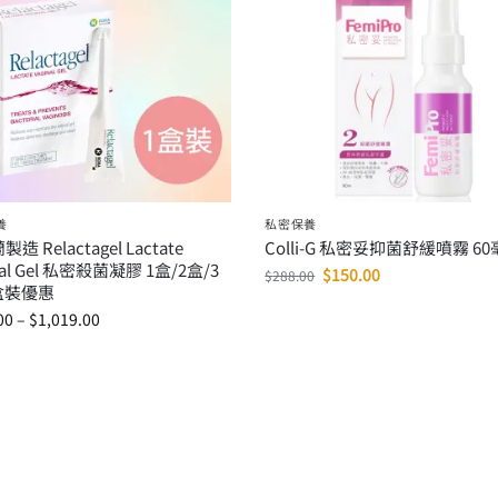
養
私密保養
造 Relactagel Lactate
Colli-G 私密妥抑菌舒緩噴霧 6
nal Gel 私密殺菌凝膠 1盒/2盒/3
$
150.00
$
288.00
盒裝優惠
00
–
$
1,019.00