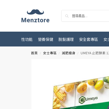
性功能
營養保健
脫髮護理
安全套專區
女
首頁
女士專區
減肥瘦身
UMEYA 止肥酵素 1
/
/
/