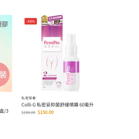
-48%
私密保養
Colli-G 私密妥抑菌舒緩噴霧 60毫升
盒/3
$
150.00
$
288.00