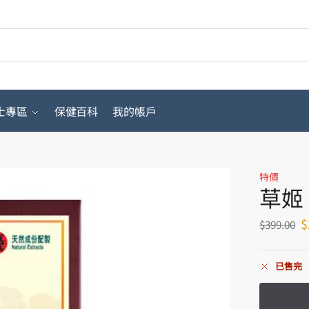
搜
士專區
保健百科
我的帳戶
特價
草姬 
$
$
399.00
已售完