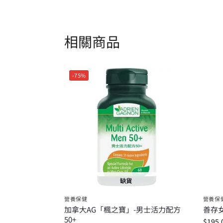
相關商品
-75%
缺貨
營養保健
營養保
加拿大AG「楓之寶」-男士活力配方
善存女
50+
$
195.