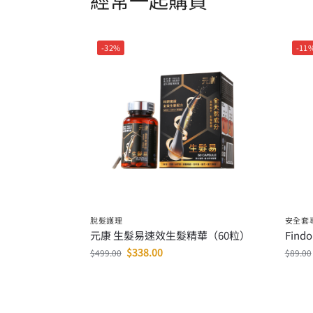
-32%
-11
脫髮護理
安全套
元康 生髮易速效生髮精華（60粒）
Fin
$
338.00
$
499.00
$
89.00