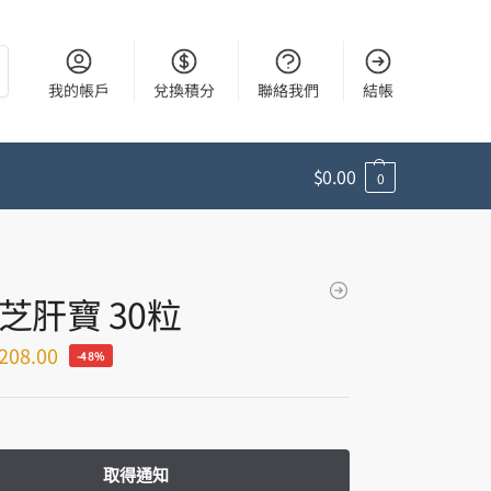
尋
我的帳戶
兌換積分
聯絡我們
結帳
$
0.00
0
芝肝寶 30粒
208.00
-48%