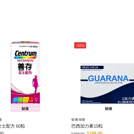
-51%
缺貨
缺貨
健
營養保健
士配方 60粒
巴西加力素10粒
00
$
189.00
$
388.00