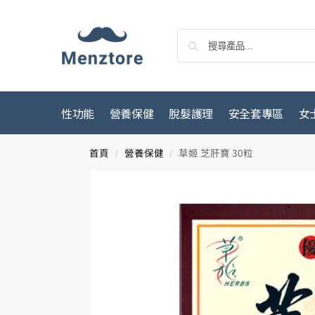
性功能
營養保健
脫髮護理
安全套專區
女
首頁
營養保健
草姬 芝肝寶 30粒
/
/