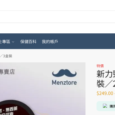
搜
士專區
保健百科
我的帳戶
盒裝／3盒裝
特價
新力勁 
裝／
$
249.00
購