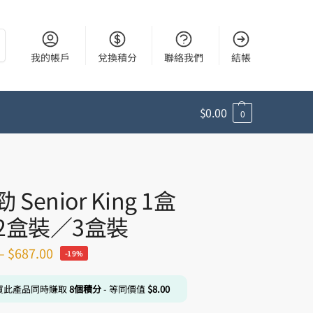
尋
我的帳戶
兌換積分
聯絡我們
結帳
$
0.00
0
Senior King 1盒
2盒裝／3盒裝
–
$
687.00
-19%
買此產品同時賺取
8
個積分
- 等同價值
$
8.00