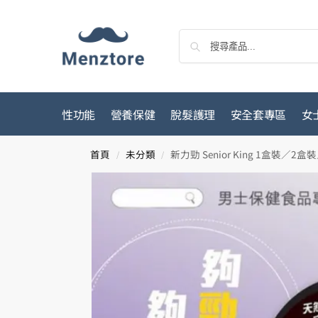
性功能
營養保健
脫髮護理
安全套專區
女
首頁
未分類
新力勁 Senior King 1盒裝／2
/
/