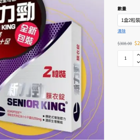
數量
清除
$
2
$
308.00