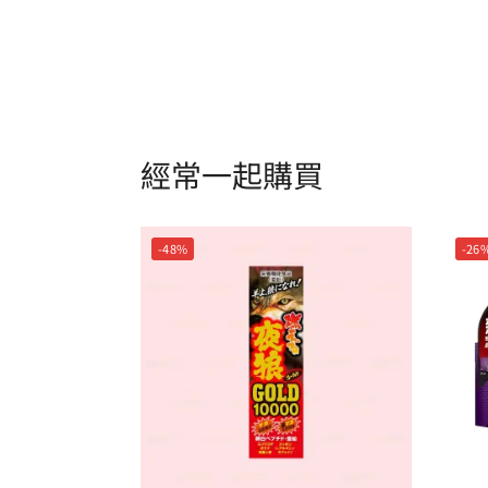
經常一起購買
-48%
-26