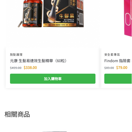
脫髮護理
安全套專區
元康 生髮易速效生髮精華（60粒）
Findom 指險套
$
338.00
$
79.00
$
499.00
$
89.00
加入購物車
相關商品