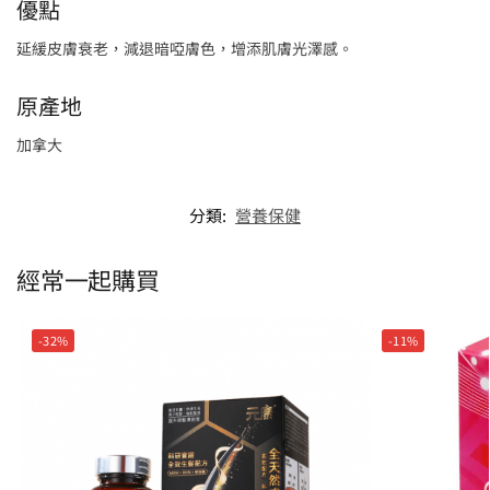
優點
延緩皮膚衰老，減退暗啞膚色，增添肌膚光澤感。
原產地
加拿大
分類:
營養保健
經常一起購買
-32%
-11%