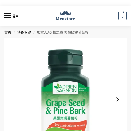
0
選單
首頁
營養保健
加拿大AG 楓之寶 美顏嫩膚葡萄籽
/
/