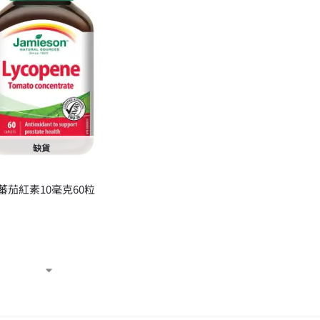
缺貨
N 蕃茄紅素10毫克60粒