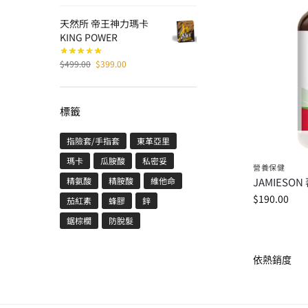
天然所 帝王神力瑪卡
KING POWER
$
499.00
$
399.00
標籤
指險套/手指套
東革亞里
瑪卡
瓜胺酸
私密妥
營養保健
JAMIESO
精氨酸
精胺酸
維他命
$
190.00
茄紅素
蜂膠
鋅
鋸棕櫚
防脫髮