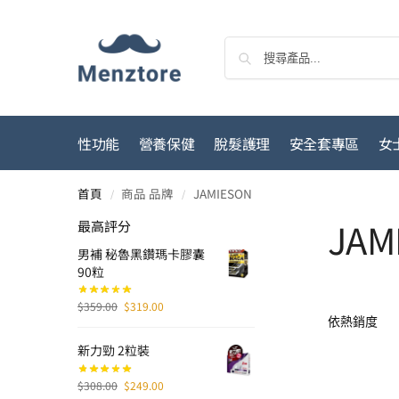
性功能
營養保健
脫髮護理
安全套專區
女
首頁
商品 品牌
JAMIESON
/
/
JAM
最高評分
男補 秘魯黑鑽瑪卡膠囊
90粒
$
359.00
$
319.00
新力勁 2粒裝
$
308.00
$
249.00